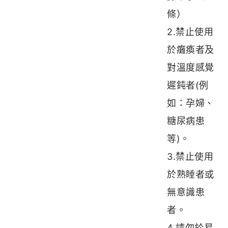
條）
2.禁止使用
於癱瘓者及
對溫度感覺
遲鈍者(例
如：孕婦、
糖尿病患
等)。
3.禁止使用
於熟睡者或
無意識患
者。
4.請勿於易