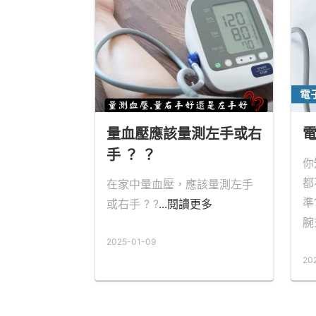
量血壓應該量測左手或右
手 ？ ？
你
都
在家中量血壓，應該量測左手
準
或右手 ? ?
...閱讀更多
腕
2025-01-09
20