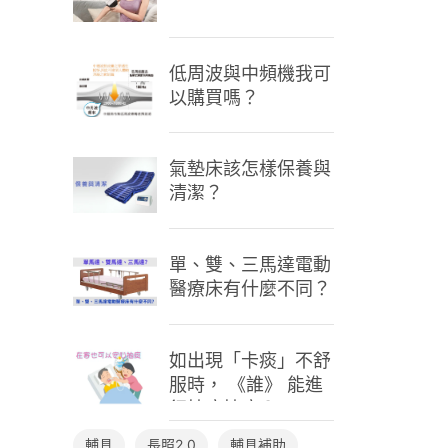
低周波與中頻機我可
以購買嗎？
氣墊床該怎樣保養與
清潔？
單、雙、三馬達電動
醫療床有什麼不同？
如出現「卡痰」不舒
服時， 《誰》 能進
行抽痰抽痰？
輔具
長照2.0
輔具補助