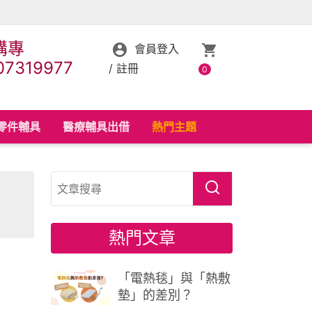
購專
會員登入
07319977
/
註冊
0
零件輔具
醫療輔具出借
熱門主題
熱門文章
「電熱毯」與「熱敷
墊」的差別？