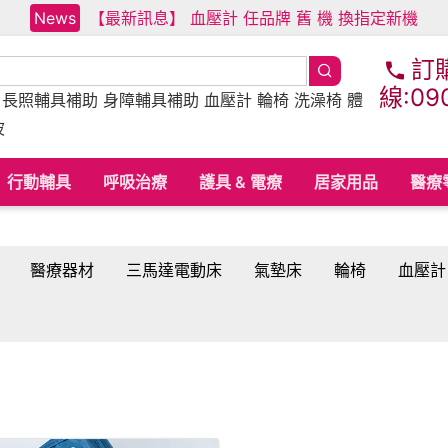
News
【最新訊息】 血壓計 任品牌 舊 機 換指定新機
訂
線:09
床
長照輔具補助
身障輔具補助
血壓計 輪椅 洗澡椅 體
波
行動輔具
呼吸治療
護具 & 電療
居家用品
醫療
醫療器材
三馬達電動床
氣墊床
輪椅
血壓計