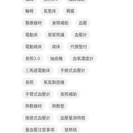
輪椅
氣墊床
褥瘡
醫療器材
身障補助
血壓
電動床
居家照護
血壓計
電動病床
病床
代償墊付
長照3.0
抽痰機
血氧濃度計
三馬達電動床
手腕式血壓計
長照
氧氣製造機
手臂式血壓計
長照補助
熱敷器材
熱敷墊
隧道式血壓計
血壓量測時間
量血壓注意事項
發熱毯