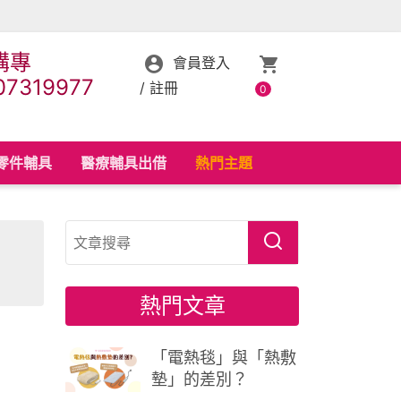
購專
會員登入
07319977
/
註冊
0
零件輔具
醫療輔具出借
熱門主題
熱門文章
「電熱毯」與「熱敷
墊」的差別？