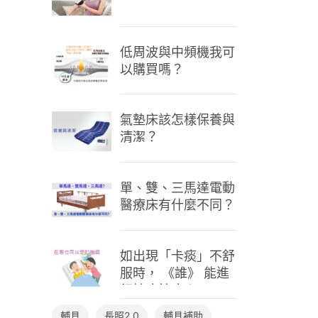
低周波與中頻機我可
以購買嗎？
氣墊床該怎樣保養與
清潔？
單、雙、三馬達電動
醫療床有什麼不同？
如出現「卡痰」不舒
服時， 《誰》 能進
行抽痰抽痰？
輔具
長照2.0
輔具補助