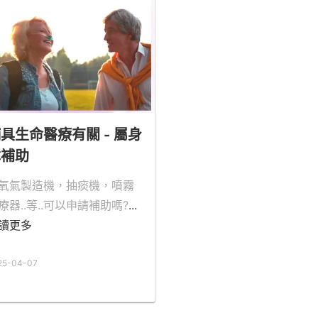
具生命醫療有關 - 屬身
障補助
氧氣製造機，抽痰機，噴霧
療器..等..可以申請補助嗎?
...
讀更多
25-04-07