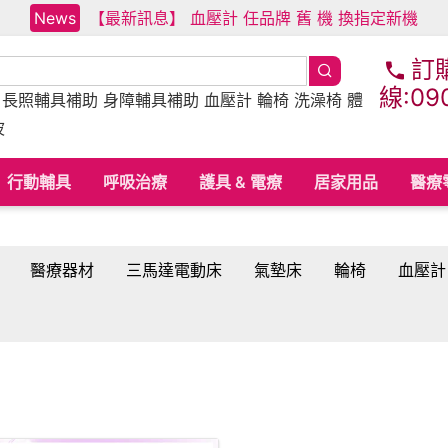
News
【最新訊息】 血壓計 任品牌 舊 機 換指定新機
訂
線:09
床
長照輔具補助
身障輔具補助
血壓計 輪椅 洗澡椅 體
波
行動輔具
呼吸治療
護具 & 電療
居家用品
醫療
醫療器材
三馬達電動床
氣墊床
輪椅
血壓計