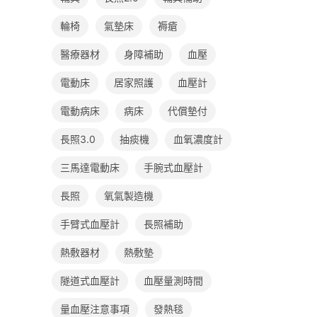
輪椅
氣墊床
褥瘡
醫療器材
身障補助
血壓
電動床
居家照護
血壓計
電動病床
病床
代償墊付
長照3.0
抽痰機
血氧濃度計
三馬達電動床
手腕式血壓計
長照
氧氣製造機
手臂式血壓計
長照補助
熱敷器材
熱敷墊
隧道式血壓計
血壓量測時間
量血壓注意事項
發熱毯