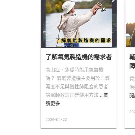
了解氧氣製造機的需求者
輔
高山症、焦慮時能用氧氣機
嗎？ 氧氣製造機主要用於血氧
買
濃度不足與慢性肺阻塞的患者
治
讓醫師教您正確使用方法
...閱
閱
讀更多
20
2026-04-22