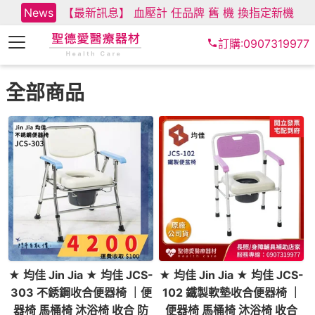
News
【最新訊息】 血壓計 任品牌 舊 機 換指定新機
訂購:0907319977
全部商品
★ 均佳 Jin Jia ★ 均佳 JCS-
★ 均佳 Jin Jia ★ 均佳 JCS-
303 不銹鋼收合便器椅 ｜便
102 鐵製軟墊收合便器椅 ｜
器椅 馬桶椅 沐浴椅 收合 防
便器椅 馬桶椅 沐浴椅 收合