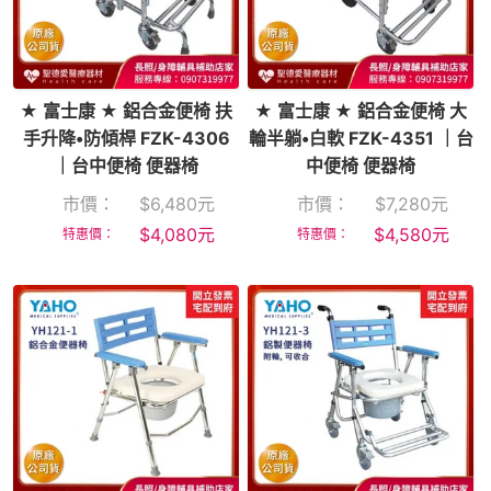
★ 富士康 ★ 鋁合金便椅 扶
★ 富士康 ★ 鋁合金便椅 大
手升降•防傾桿 FZK-4306
輪半躺•白軟 FZK-4351 ｜台
｜台中便椅 便器椅
中便椅 便器椅
市價：
$
6,480
元
市價：
$
7,280
元
$
4,080
元
$
4,580
元
特惠價：
特惠價：