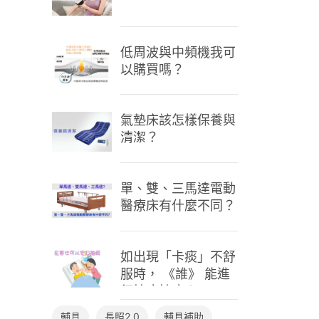
低周波與中頻機我可
以購買嗎？
氣墊床該怎樣保養與
清潔？
單、雙、三馬達電動
醫療床有什麼不同？
如出現「卡痰」不舒
服時， 《誰》 能進
行抽痰抽痰？
輔具
長照2.0
輔具補助