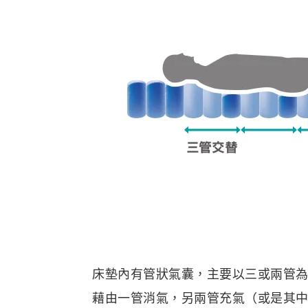
床墊內有管狀氣囊，主要以三或兩管
藉由一管消氣，另兩管充氣（或是其