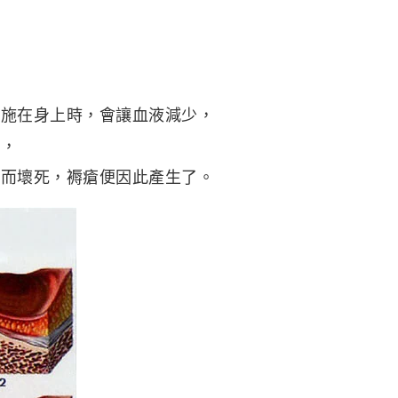
力施在身上時，會讓血液減少，
話，
良而壞死，褥瘡便因此產生了。