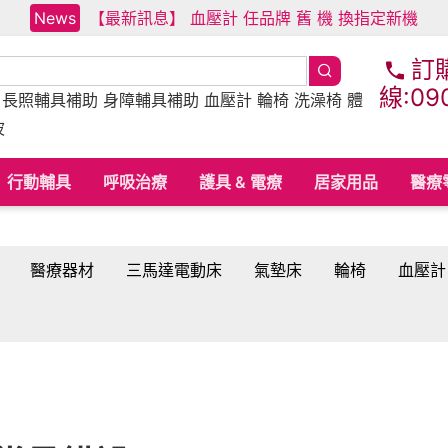
News
【最新訊息】 血壓計 任品牌 舊 機 換指定新機
訂
線:09
床
長照輔具補助
身障輔具補助
血壓計 輪椅 洗澡椅 體
波
行動輔具
呼吸治療
護具 & 電療
居家用品
醫療
醫療器材
三馬達電動床
氣墊床
輪椅
血壓計