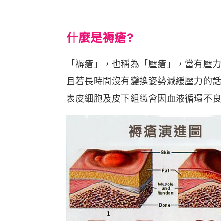
什麼是褥瘡?
「褥瘡」，也稱為「壓瘡」，當有壓
且若長時間沒有變換姿勢減緩壓力的
表皮細胞及皮下組織會因血液循環不