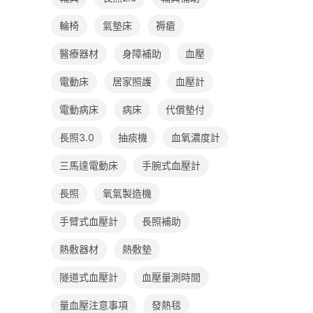
輪椅
氣墊床
褥瘡
醫療器材
身障補助
血壓
電動床
居家照護
血壓計
電動病床
病床
代償墊付
長照3.0
抽痰機
血氧濃度計
三馬達電動床
手腕式血壓計
長照
氧氣製造機
手臂式血壓計
長照補助
熱敷器材
熱敷墊
隧道式血壓計
血壓量測時間
量血壓注意事項
發熱毯