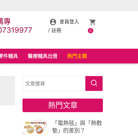
購專
會員登入
07319977
/
註冊
0
零件輔具
醫療輔具出借
熱門主題
熱門文章
「電熱毯」與「熱敷
墊」的差別？