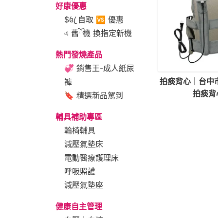
好康優惠
$꧔ꦿ 自取 🆚 優惠
এ 舊ོ機 換指定新機
熱門發燒產品
💞 銷售王-成人紙尿
拍痰背心｜台中市
褲
拍痰背
🔖 精選新品駕到
輔具補助專區
輪椅輔具
減壓氣墊床
電動醫療護理床
呼吸照護
減壓氣墊座
健康自主管理