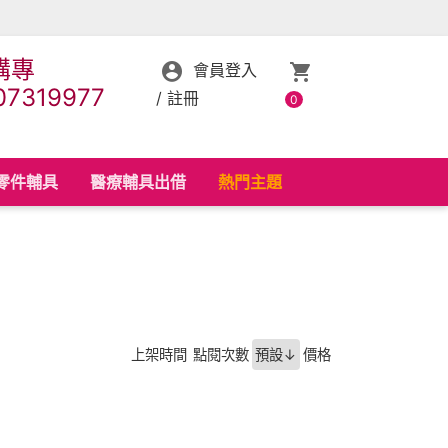
購專
會員登入
07319977
/
註冊
0
零件輔具
醫療輔具出借
熱門主題
上架時間
點閱次數
預設↓
價格