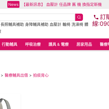
News
【最新訊息】 血壓計 任品牌 舊 機 換指定新機
訂
線:09
床
長照輔具補助
身障輔具補助
血壓計 輪椅 洗澡椅 體
波
行動輔具
呼吸治療
護具 & 電療
居家用品
醫療
>
醫療輔具出借
>
拍痰背心