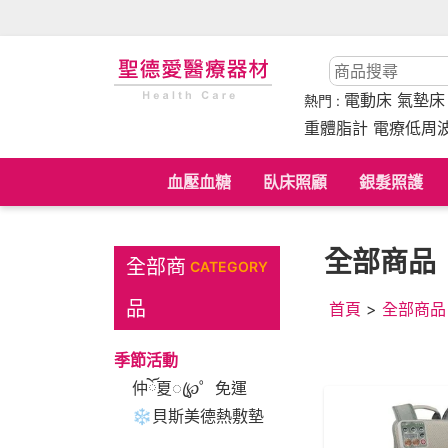
電動床
氣墊
熱門 :
重體脂計 電療低周
血壓血糖
臥床照顧
銀髮照護
全部商品
全部商
CATEGORY
品
首頁
>
全部商品
季節活動
仲ོ夏ꦿ℘゜免運
❄貝斯美德熱敷墊