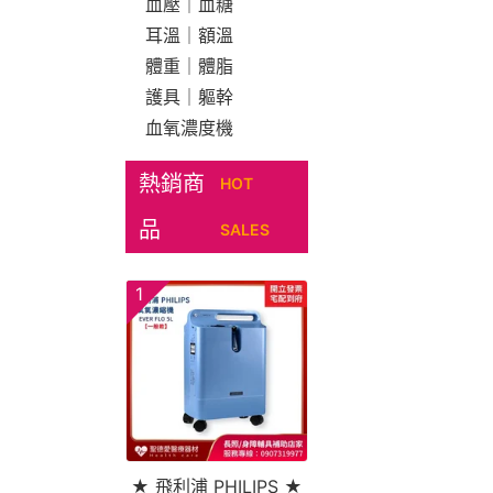
血壓｜血糖
耳溫｜額溫
體重｜體脂
護具｜軀幹
血氧濃度機
熱銷商
HOT
品
SALES
1
★ 飛利浦 PHILIPS ★