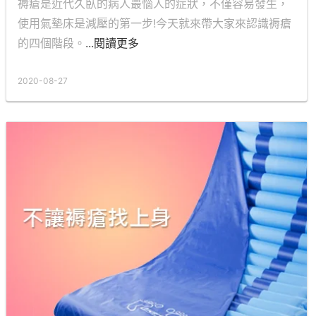
褥瘡是近代久臥的病人最惱人的症狀，不僅容易發生，
使用氣墊床是減壓的第一步!今天就來帶大家來認識褥瘡
的四個階段。
...閱讀更多
2020-08-27