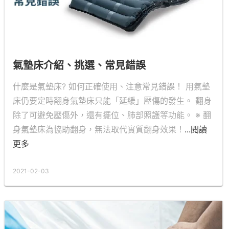
氣墊床介紹、挑選、常見錯誤
什麼是氣墊床? 如何正確使用、注意常見錯誤！ 用氣墊
床仍要定時翻身氣墊床只能「延緩」壓傷的發生。 翻身
除了可避免壓傷外，還有擺位、肺部照護等功能。 ※ 翻
身氣墊床為協助翻身，無法取代實質翻身效果！
...閱讀
更多
2021-02-03