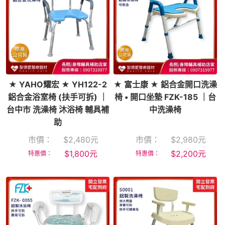
★ YAHO耀宏 ★ YH122-2
★ 富士康 ★ 鋁合金開口洗澡
鋁合金浴室椅 (扶手可拆) ｜
椅 • 開口坐墊 FZK-185 ｜台
台中市 洗澡椅 沐浴椅 輔具補
中洗澡椅
助
市價：
$
2,480
元
市價：
$
2,980
元
$
1,800
元
$
2,200
元
特惠價：
特惠價：