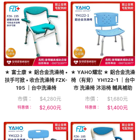
★ 富士康 ★ 鋁合金洗澡椅 •
★ YAHO耀宏 ★ 鋁合金洗澡
扶手可掀 • 收合洗澡椅 FZK-
椅（有背） YH122-1 ｜台中
195 ｜台中洗澡椅
市 洗澡椅 沐浴椅 輔具補助
市價：
$
4,280
元
市價：
$
1,680
元
$
2,600
元
$
1,400
元
特惠價：
特惠價：