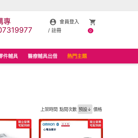
購專
會員登入
07319977
/
註冊
0
零件輔具
醫療輔具出借
熱門主題
上架時間
點閱次數
預設↓
價格