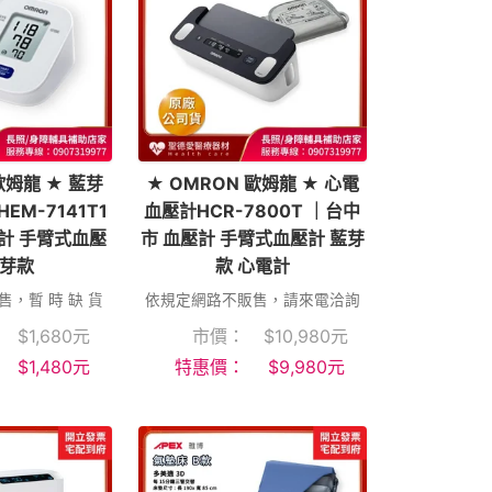
歐姆龍 ★ 藍芽
★ OMRON 歐姆龍 ★ 心電
EM-7141T1
血壓計HCR-7800T ｜台中
計 手臂式血壓
市 血壓計 手臂式血壓計 藍芽
藍芽款
款 心電計
，暫 時 缺 貨
依規定網路不販售，請來電洽詢
$
1,680
元
市價：
$
10,980
元
$
1,480
元
特惠價：
$
9,980
元