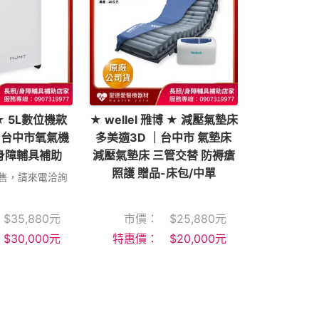
★ 5L數位機款
★ wellel 雃博 ★ 減壓氣墊床
 ｜台中市氧氣機
多美適3D ｜台中市 氣墊床
身障輔具補助
減壓氣墊床 三管交替 防褥瘡
照護 贈品-床包/中單
售，請來電洽詢
$
35,880
元
市價：
$
25,880
元
$
30,000
元
特惠價：
$
20,000
元