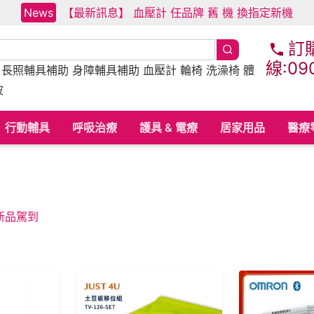
News
【最新訊息】 血壓計 任品牌 舊 機 換指定新機
訂
線:09
床
長照輔具補助
身障輔具補助
血壓計 輪椅 洗澡椅 體
波
行動輔具
呼吸治療
護具 & 電療
居家用品
醫療
選新品駕到