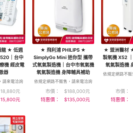
姆龍 ★ 低週
★ 飛利浦 PHILIPS ★
★ 盟洲醫材 
5520｜台中
SimplyGo Mini 迷你型 攜帶
製氧機 X52
電療機 經皮電
式氧氣製造機｜台中市氧氣機
氧氣製造機 
激器
氧氣製造機 身障輔具補助
依規定網路不販
，請來電洽詢
依規定網路不販售，請來電洽詢
$
18,880
元
市價：
$
188,000
元
市價：
$
15,800
元
特惠價：
$
135,000
元
特惠價：