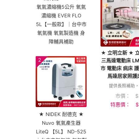
氧氣濃縮機5公升 氧氣
濃縮機 EVER FLO
5L【一般款】｜台中市
氧氣機 氧氣製造機 身
障輔具補助
★ 立明立新 ★
2
三馬達電動床 LM
市 電動床 病床 
馬達居家照護
提供長照補助
市價：
$
特惠價：
$
★ NIDEK 耐德克 ★
Nuvo 氧氣產生器
LiteQ 【5L】 ND-525