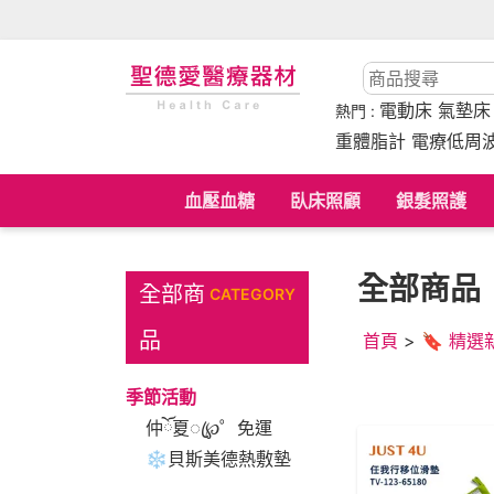
電動床
氣墊
熱門 :
重體脂計 電療低周
血壓血糖
臥床照顧
銀髮照護
全部商品
全部商
CATEGORY
品
首頁
>
🔖 精
季節活動
仲ོ夏ꦿ℘゜免運
❄貝斯美德熱敷墊