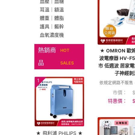
血壓｜血糖
耳溫｜額溫
體重｜體脂
護具｜軀幹
血氧濃度機
熱銷商
HOT
★ OMRON 歐
波電療器 HV-F
品
SALES
市 低週波 居家
子神經刺
1
依規定網路不販售
市價：
特惠價：
★ 飛利浦 PHILIPS ★