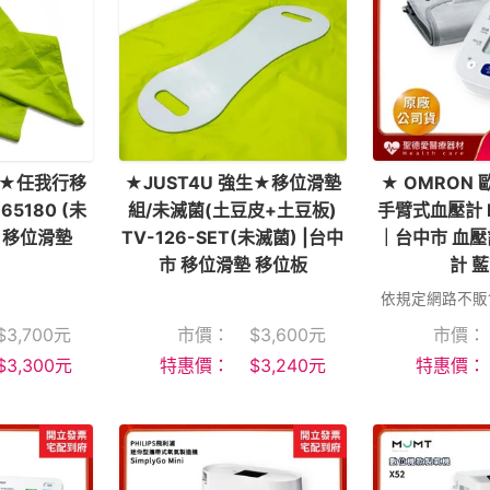
強生★任我行移
★JUST4U 強生★移位滑墊
★ OMRON 
65180 (未
組/未滅菌(土豆皮+土豆板)
手臂式血壓計 H
 移位滑墊
TV-126-SET(未滅菌) |台中
｜台中市 血壓
市 移位滑墊 移位板
計 
依規定網路不販售
$
3,700
元
市價：
$
3,600
元
市價：
$
3,300
元
特惠價：
$
3,240
元
特惠價：