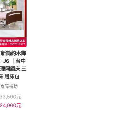
 立新簡約木飾
-J6 ｜台中
護理照顧床 三
床 贈床包
，身障補助
33,500
元
24,000
元