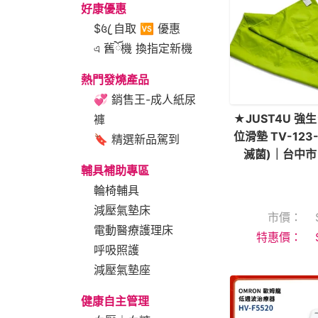
好康優惠
$꧔ꦿ 自取 🆚 優惠
এ 舊ོ機 換指定新機
熱門發燒產品
💞 銷售王-成人紙尿
★JUST4U 
褲
位滑墊 TV-123-
🔖 精選新品駕到
滅菌)｜台中市
輔具補助專區
輪椅輔具
減壓氣墊床
市價：
電動醫療護理床
特惠價：
呼吸照護
減壓氣墊座
健康自主管理