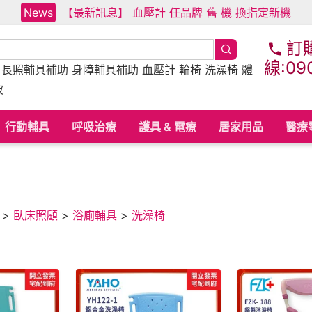
News
【最新訊息】 血壓計 任品牌 舊 機 換指定新機
訂
線:09
床
長照輔具補助
身障輔具補助
血壓計 輪椅 洗澡椅 體
波
行動輔具
呼吸治療
護具 & 電療
居家用品
醫療
>
臥床照顧
>
浴廁輔具
>
洗澡椅