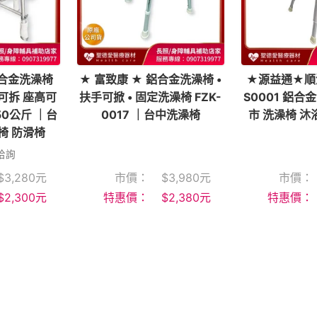
鋁合金洗澡椅
★ 富致康 ★ 鋁合金洗澡椅 •
★源益通★順
背可拆 座高可
扶手可掀 • 固定洗澡椅 FZK-
S0001 鋁合
50公斤 ｜台
0017 ｜台中洗澡椅
市 洗澡椅 沐
椅 防滑椅
洽詢
$
3,280
元
市價：
$
3,980
元
市價：
$
2,300
元
特惠價：
$
2,380
元
特惠價：