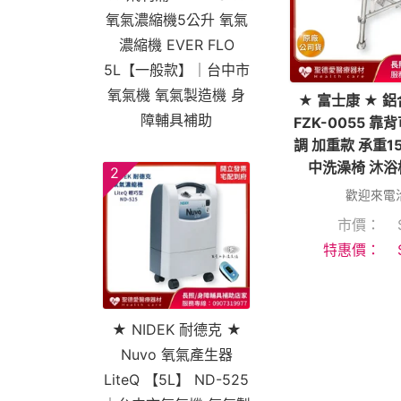
氧氣濃縮機5公升 氧氣
濃縮機 EVER FLO
5L【一般款】｜台中市
氧氣機 氧氣製造機 身
★ 富士康 ★ 
障輔具補助
FZK-0055 靠
調 加重款 承重1
中洗澡椅 沐浴
2
歡迎來電
市價：
特惠價：
★ NIDEK 耐德克 ★
Nuvo 氧氣產生器
LiteQ 【5L】 ND-525