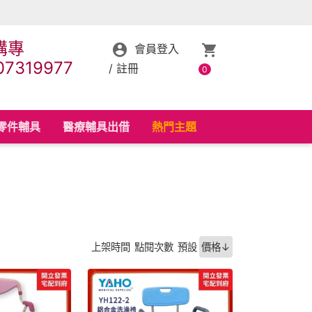
購專
會員登入
07319977
/
註冊
0
零件輔具
醫療輔具出借
熱門主題
上架時間
點閱次數
預設
價格↓