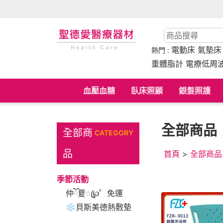
電動床
氣墊
熱門 :
重體脂計 電療低周
血壓血糖
臥床照顧
銀髮照護
全部商品
全部商
CATEGORY
品
首頁
>
全部商品
季節活動
仲ོ夏ꦿ℘゜免運
❄貝斯美德熱敷墊