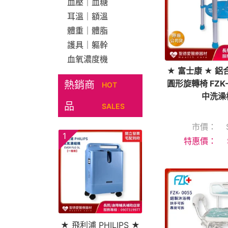
血壓｜血糖
耳溫｜額溫
體重｜體脂
護具｜軀幹
血氧濃度機
★ 富士康 ★ 鋁
圓形旋轉椅 FZK-
熱銷商
HOT
中洗澡
品
SALES
市價：
1
特惠價：
★ 飛利浦 PHILIPS ★