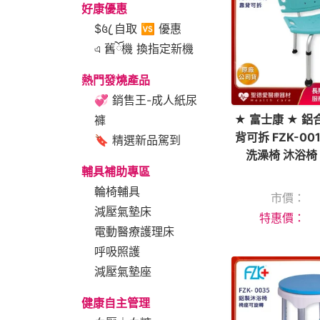
好康優惠
$꧔ꦿ 自取 🆚 優惠
এ 舊ོ機 換指定新機
熱門發燒產品
💞 銷售王-成人紙尿
★ 富士康 ★ 鋁
褲
背可拆 FZK-00
🔖 精選新品駕到
洗澡椅 沐浴椅
輔具補助專區
輪椅輔具
市價：
減壓氣墊床
特惠價：
電動醫療護理床
呼吸照護
減壓氣墊座
健康自主管理