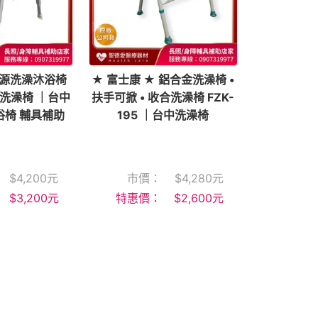
源洗澡沐浴椅
★ 富士康 ★ 鋁合金洗澡椅 •
金洗澡椅 ｜台中
扶手可掀 • 收合洗澡椅 FZK-
浴椅 輔具補助
195 ｜台中洗澡椅
$
4,200
元
市價：
$
4,280
元
$
3,200
元
特惠價：
$
2,600
元