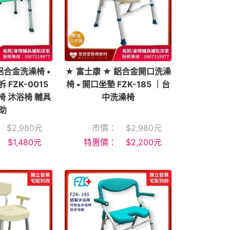
鋁合金洗澡椅 •
★ 富士康 ★ 鋁合金開口洗澡
 FZK-0015
椅 • 開口坐墊 FZK-185 ｜台
椅 沐浴椅 輔具
中洗澡椅
助
$
2,980
元
市價：
$
2,980
元
$
1,480
元
特惠價：
$
2,200
元