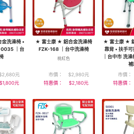
合金洗澡椅 •
★ 富士康 ★ 鋁合金洗澡椅
★ 富士康 ★ 
0035 ｜台
FZK-168 ｜台中洗澡椅
靠背 • 扶手可拆
椅
｜台中市 洗澡
桃紅色
補
$
2,680
元
市價：
$
2,980
元
市價：
$
1,800
元
特惠價：
$
2,180
元
特惠價：