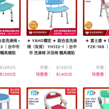
合金洗澡椅 •
★ YAHO耀宏 ★ 鋁合金洗澡
★ 富士康 ★
13 ｜台中市
椅（有背） YH122-1 ｜台中
FZK-188
 輔具補助
市 洗澡椅 沐浴椅 輔具補助
$
1,680
元
市價：
$
1,680
元
市價：
$
1,000
元
特惠價：
$
1,400
元
特惠價：