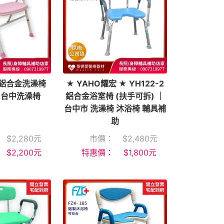
 鋁合金洗澡椅
★ YAHO耀宏 ★ YH122-2
 ｜台中洗澡椅
鋁合金浴室椅 (扶手可拆) ｜
台中市 洗澡椅 沐浴椅 輔具補
助
$
2,280
元
市價：
$
2,480
元
$
2,200
元
特惠價：
$
1,800
元