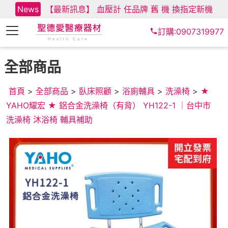
News
【最新訊息】 血壓計 任品牌 舊 機 換指定新機
訂購:0907319977
全部商品
首頁
>
全部商品
>
臥床照顧
>
浴廁輔具
>
洗澡椅
>
★
YAHO耀宏 ★ 鋁合金洗澡椅（有背） YH122-1 ｜台中市
洗澡椅 沐浴椅 輔具補助