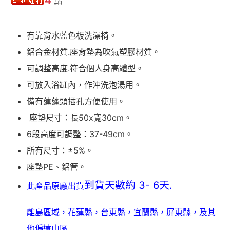
4
點
有靠背水藍色板洗澡椅。
鋁合金材質.座背墊為吹氣塑膠材質。
可調整高度.符合個人身高體型。
可放入浴缸內，作沖洗泡湯用。
備有蓮蓬頭插孔方便使用。
座墊尺寸：長50x寬30cm。
6段高度可調整：37-49cm。
所有尺寸：±5%。
座墊PE、鋁管。
到貨天數約 3- 6天.
此產品原廠出貨
離島區域，花蓮縣，台東縣，宜蘭縣，屏東縣，及其
他偏遠山區