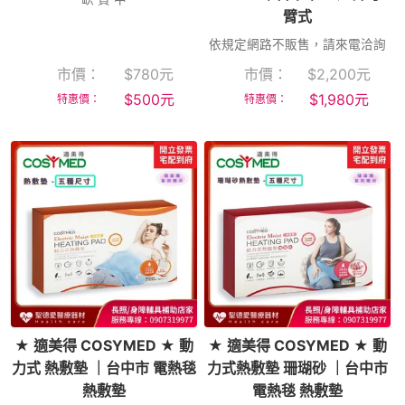
臂式
依規定網路不販售，請來電洽詢
市價：
$
780
元
市價：
$
2,200
元
$
500
元
$
1,980
元
特惠價：
特惠價：
★ 適美得 COSYMED ★ 動
★ 適美得 COSYMED ★ 動
力式 熱敷墊 ｜台中市 電熱毯
力式熱敷墊 珊瑚砂 ｜台中市
熱敷墊
電熱毯 熱敷墊