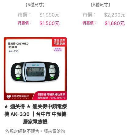
【5種尺寸】
【5種尺寸】
市價：
$
1,990
元
市價：
$
2,200
元
$
1,500
元
$
1,680
元
特惠價：
特惠價：
★ 適美得 ★ 適美得中頻電療
機 AK-330 ｜台中市 中頻機
居家電療機
依規定網路不販售，請來電洽詢