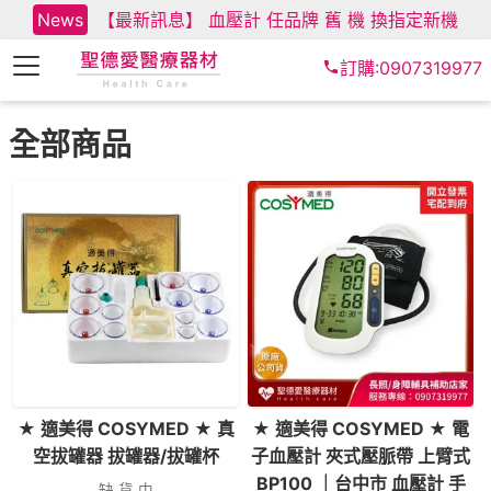
News
【最新訊息】 血壓計 任品牌 舊 機 換指定新機
訂購:0907319977
全部商品
★ 適美得 COSYMED ★ 真
★ 適美得 COSYMED ★ 電
空拔罐器 拔罐器/拔罐杯
子血壓計 夾式壓脈帶 上臂式
BP100 ｜台中市 血壓計 手
缺 貨 中