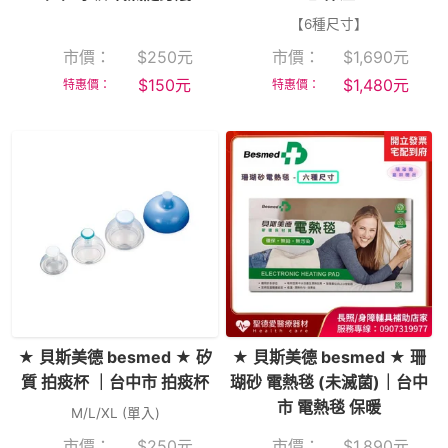
【6種尺寸】
市價：
$
250
元
市價：
$
1,690
元
$
150
元
$
1,480
元
特惠價：
特惠價：
★ 貝斯美德 besmed ★ 矽
★ 貝斯美德 besmed ★ 珊
質 拍痰杯 ｜台中市 拍痰杯
瑚砂 電熱毯 (未滅菌)｜台中
市 電熱毯 保暖
M/L/XL (單入)
市價：
$
250
元
市價：
$
1,890
元