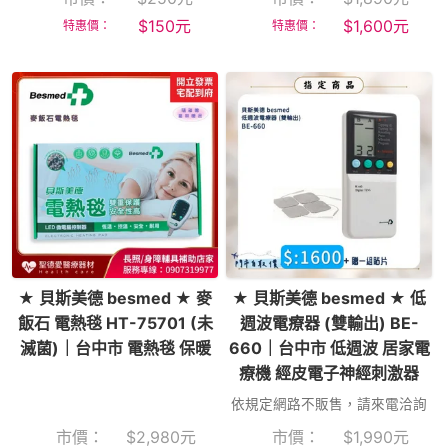
$
150
元
$
1,600
元
特惠價：
特惠價：
★ 貝斯美德 besmed ★ 麥
★ 貝斯美德 besmed ★ 低
飯石 電熱毯 HT-75701 (未
週波電療器 (雙輸出) BE-
滅菌)｜台中市 電熱毯 保暖
660｜台中市 低週波 居家電
療機 經皮電子神經刺激器
依規定網路不販售，請來電洽詢
市價：
$
2,980
元
市價：
$
1,990
元