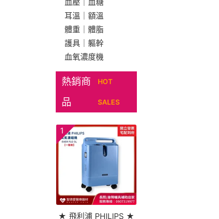
血壓｜血糖
耳溫｜額溫
體重｜體脂
護具｜軀幹
血氧濃度機
熱銷商
HOT
品
SALES
1
★ 飛利浦 PHILIPS ★