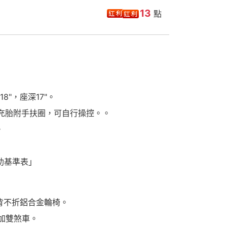
13
點
18"，座深17"。
PU免充胎附手扶圈，可自行操控。。
。
助基準表」
）
，背不折鋁合金輪椅。
附加雙煞車。