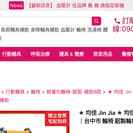
News
【最新訊息】 血壓計 任品牌 舊 機 換指定新機
訂
線:09
床
長照輔具補助
身障輔具補助
血壓計 輪椅 洗澡椅 體
波
行動輔具
呼吸治療
護具 & 電療
居家用品
醫療
>
行動輔具
>
輪椅
>
輕量化輪椅-鋁製-補助B款
>
★ 均佳 Ji
具補助
★ 均佳 Jin Jia ★
｜台中市 輪椅 鋁製輪