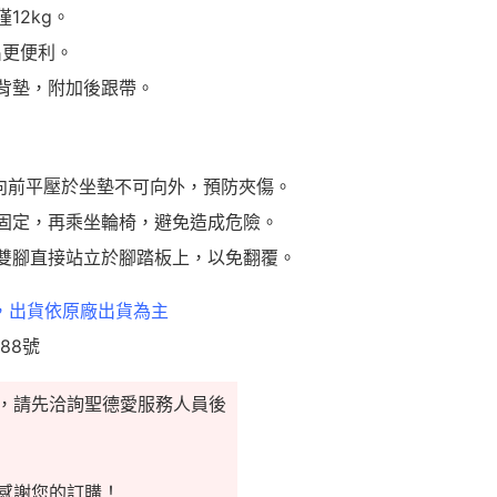
12kg。
出更便利。
座背墊，附加後跟帶。
應向前平壓於坐墊不可向外，預防夾傷。
車固定，再乘坐輪椅，避免造成危險。
可雙腳直接站立於腳踏板上，以免翻覆。
，出貨依原廠出貨為主
88號
，請先洽詢聖德愛服務人員後
感謝您的訂購！