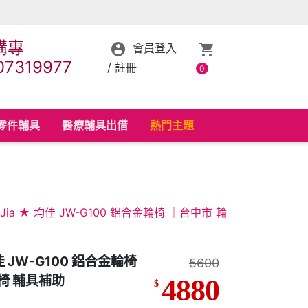
購專
會員登入
07319977
/
註冊
0
零件輔具
醫療輔具出借
熱門主題
n Jia ★ 均佳 JW-G100 鋁合金輪椅 ｜台中市 輪
 均佳 JW-G100 鋁合金輪椅
5600
椅 輔具補助
4880
$