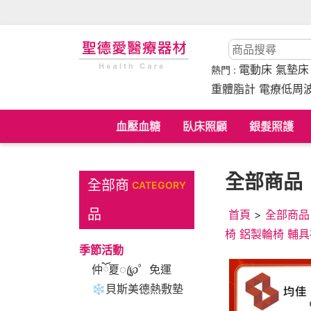
電動床
氣墊
熱門 :
重體脂計 電療低周
血壓血糖
臥床照顧
銀髮照護
全部商品
全部商
CATEGORY
品
首頁
>
全部商品
椅 鋁製輪椅 輔
季節活動
仲ོ夏ꦿ℘゜免運
❄貝斯美德熱敷墊