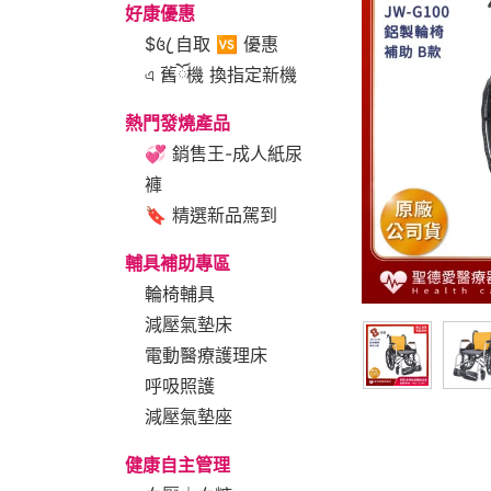
好康優惠
$꧔ꦿ 自取 🆚 優惠
এ 舊ོ機 換指定新機
熱門發燒產品
💞 銷售王-成人紙尿
褲
🔖 精選新品駕到
輔具補助專區
輪椅輔具
減壓氣墊床
電動醫療護理床
呼吸照護
減壓氣墊座
健康自主管理