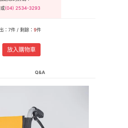
7
或
(04) 2534-3293
出：
7
件 / 剩餘：
9
件
放入購物車
Q&A