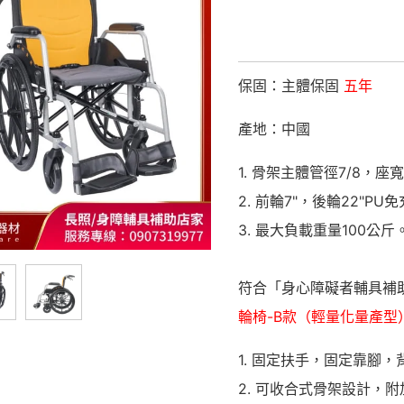
保固：主體保固
五年
產地：中國
1. 骨架主體管徑7/8，座寬
2. 前輪7"，後輪22"
3. 最大負載重量100公斤
符合「身心障礙者輔具補
輪椅-B款（輕量化量產型
1. 固定扶手，固定靠腳
2. 可收合式骨架設計，