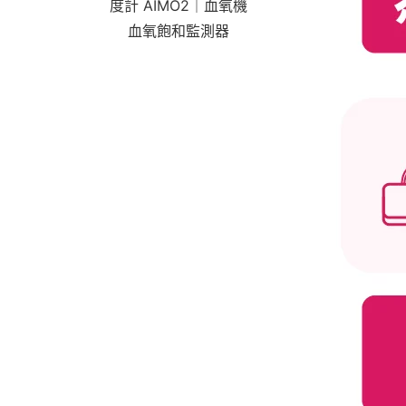
度計 AIMO2｜血氧機
血氧飽和監測器