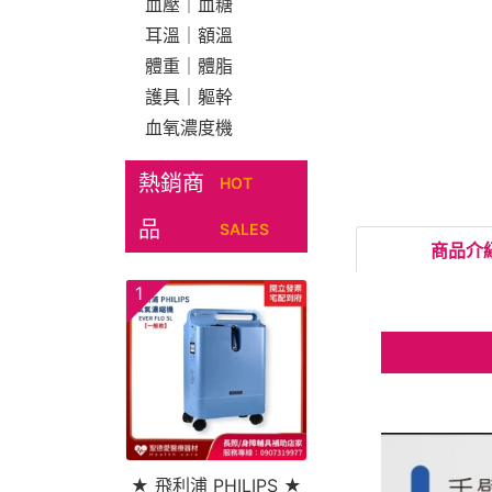
血壓｜血糖
耳溫｜額溫
體重｜體脂
護具｜軀幹
血氧濃度機
熱銷商
HOT
品
SALES
商品介
1
★ 飛利浦 PHILIPS ★