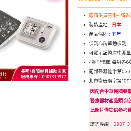
廠商供貨有限- 請先
製造產地 :
日本
產品保固
: 五年
偵測心房顫動檢測
可顯示記憶庫中測量到
4組記憶庫 每組各6
衛部醫器輸字第033
北市衛器廣字第1091
因配合中華民國藥
醫療器材產品類 無
此圖片僅提供參考
諮詢專線：
0907-3