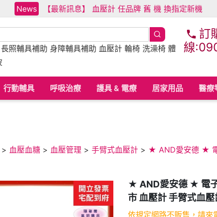
News
【最新訊息】 血壓計 任品牌 舊 機 換指定新機
訂
線:09
床
長照輔具補助
身障輔具補助
血壓計 輪椅 洗澡椅 體
波
行動輔具
呼吸治療
護具 & 電療
居家用品
醫療
>
血壓血糖
>
血壓管理
>
手臂式血壓計
>
★ AND愛安德 ★ 
★ AND愛安德 ★ 電子
市 血壓計 手臂式血壓
依規定網路不販售，請來