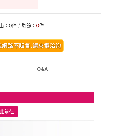
出：
0
件 / 剩餘：
0
件
Q&A
此前往