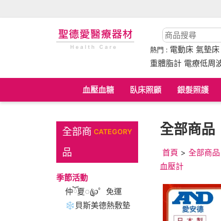
電動床
氣墊
熱門 :
重體脂計 電療低周
血壓血糖
臥床照顧
銀髮照護
全部商品
全部商
CATEGORY
品
首頁
>
全部商品
血壓計
季節活動
仲ོ夏ꦿ℘゜免運
❄貝斯美德熱敷墊