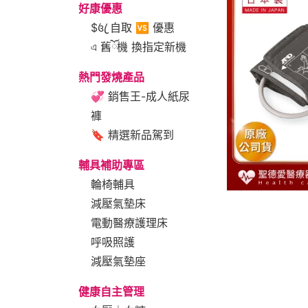
好康優惠
$꧔ꦿ 自取 🆚 優惠
এ 舊ོ機 換指定新機
熱門發燒產品
💞 銷售王-成人紙尿
褲
🔖 精選新品駕到
輔具補助專區
輪椅輔具
減壓氣墊床
電動醫療護理床
呼吸照護
減壓氣墊座
健康自主管理