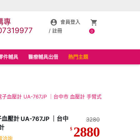
購專
會員登入
07319977
/
註冊
0
零件輔具
醫療輔具出借
熱門主題
電子血壓計 UA-767JP ｜台中市 血壓計 手臂式
血壓計 UA-767JP ｜台中
3280
計
2880
$
電洽詢