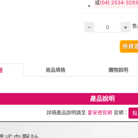
或
(04) 2534-3293
售
-
+
商品規格
購物說明
紹
產品說明
詳細產品說明請至
愛安德官網
官網：
點