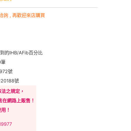
洽詢 , 再歡迎來店購買
的IHB/AFib百分比
0筆
972號
20188號
事法之規定，
法在網路上販售！
使用！
19977