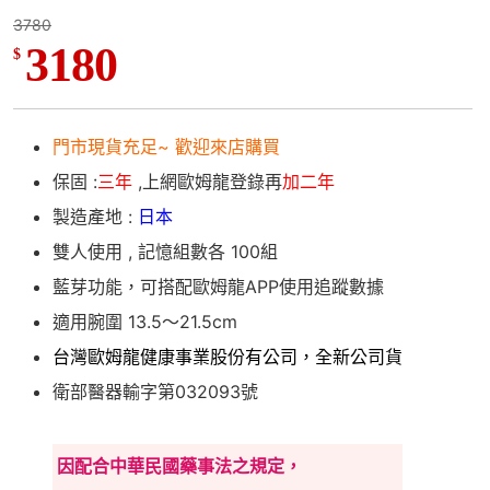
3780
3180
$
門市現貨充足~ 歡迎來店購買
保固 :
三年
,上網歐姆龍登錄再
加二年
製造產地 :
日本
雙人使用 , 記憶組數各 100組
藍芽功能，可搭配歐姆龍APP使用追蹤數據
適用腕圍 13.5～21.5cm
台灣歐姆龍健康事業股份有公司，全新公司貨
衛部醫器輸字第032093號
因配合中華民國藥事法之規定，