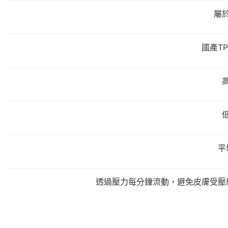
屬
國產T
平
透過壓力每分鐘流動，避免皮膚受壓