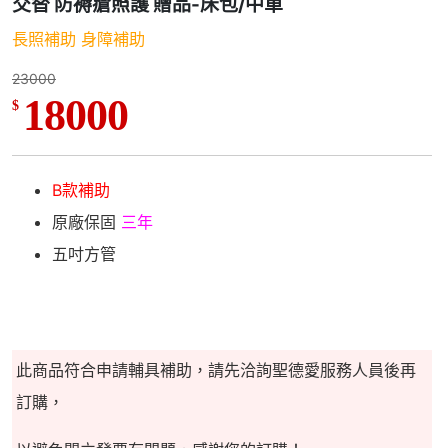
交替 防褥瘡照護 贈品-床包/中單
長照補助 身障補助
23000
18000
$
B款補助
原廠保固
三年
五吋方管
此商品符合申請輔具補助，請先洽詢聖德愛服務人員後再
訂購，