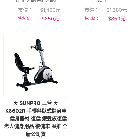
市價：
$
1,480
元
市價：
$
1,280
元
$
850
元
$
850
元
特惠價：
特惠價：
★ SUNPRO 三普 ★
K8602R 手轉斜臥式健身車
｜健身器材 復健 銀髮族復健
老人健身用品 復健車 握推 全
新公司貨