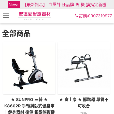
News
【最新訊息】 血壓計 任品牌 舊 機 換指定新機
訂購:0907319977
全部商品
★ SUNPRO 三普 ★
★ 富士康 ★ 腳踏器 單管不
K8602R 手轉斜臥式健身車
可收合
｜健身器材 復健 銀髮族復健
銀色