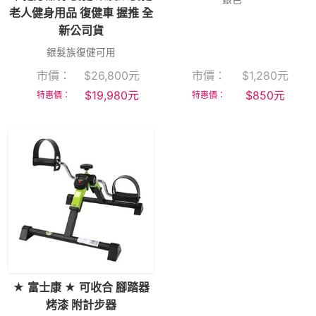
老人健身用品 復健車 握推 全
新公司貨
銀髮族復健可用
市價：
$
26,800
元
市價：
$
1,280
元
$
19,980
元
$
850
元
特惠價：
特惠價：
★ 富士康 ★ 可收合 腳踏器
烤漆 附計步器