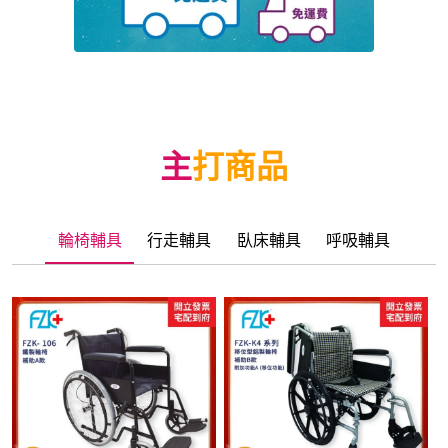
主打商品
輪椅輔具
行走輔具
臥床輔具
呼吸輔具