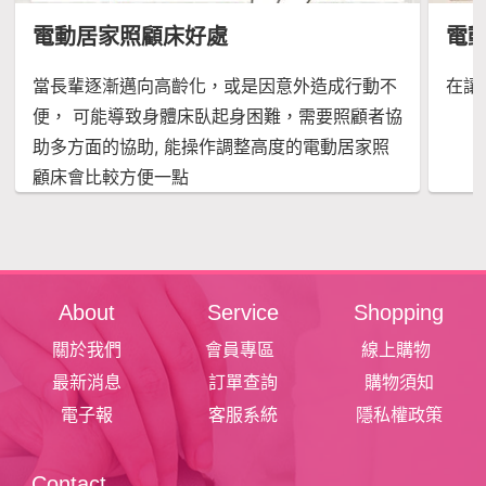
電動居家照顧床好處
電
當長輩逐漸邁向高齡化，或是因意外造成行動不
在讓
便， 可能導致身體床臥起身困難，需要照顧者協
助多方面的協助, 能操作調整高度的電動居家照
顧床會比較方便一點
About
Service
Shopping
關於我們
會員專區
線上購物
最新消息
訂單查詢
購物須知
電子報
客服系統
隱私權政策
Contact